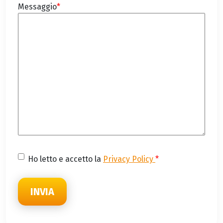
Messaggio
*
Consenso
*
Ho letto e accetto la
Privacy Policy
*